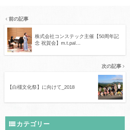
前の記事
株式会社コンステック主催【50周年記
念 祝賀会】m.t.pal…
次の記事
【白橿文化祭】に向けて_2018
カテゴリー