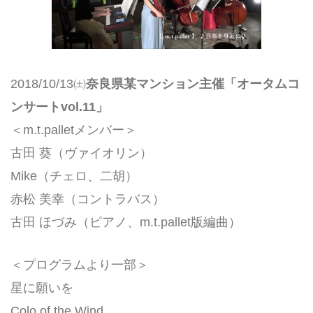
2018/10/13㈯
奈良県某マンション主催「オータムコ
ンサートvol.11」
＜m.t.palletメンバー＞
古田 葵（ヴァイオリン）
Mike（チェロ、二胡）
赤松 美幸（コントラバス）
古田 ほづみ（ピアノ、m.t.pallet版編曲）
＜プログラムより一部＞
星に願いを
Colo of the Wind